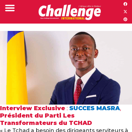
Challenge TV
Interview Exclusive
:
SUCCES MASRA
,
Président du Parti Les
Transformateurs du TCHAD
« Le Tchad a besoin des dirigeants serviteurs à