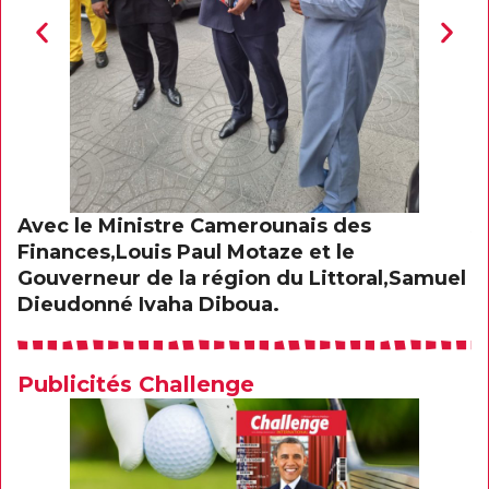
Avec le Ministre Camerounais des
A
Finances,Louis Paul Motaze et le
F
Gouverneur de la région du Littoral,Samuel
G
Dieudonné Ivaha Diboua.
D
Publicités Challenge