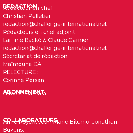
REDACTION
Rédacteur en chef :
Christian Pelletier
redaction@challenge-international.net
Rédacteurs en chef adjoint :
Lamine Backé & Claude Garnier
redaction@challenge-international.net
Sécrétariat de rédaction :
Maîmouna BÂ
RELECTURE :
Corinne Persan
ABONNEMENT
Djibrille Camara
COLLABORATEURS
Anne Royan, Jean-Marie Bitomo, Jonathan
Buvens,