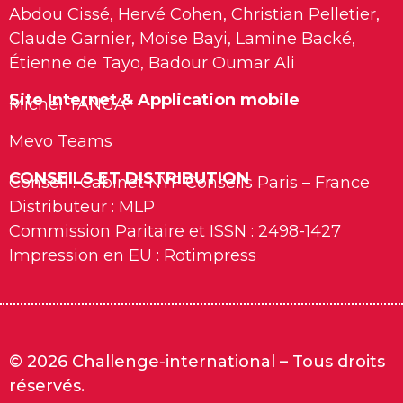
Abdou Cissé, Hervé Cohen, Christian Pelletier,
Claude Garnier, Moïse Bayi, Lamine Backé,
Étienne de Tayo, Badour Oumar Ali
Site Internet & Application mobile
Michel TANGA
Mevo Teams
CONSEILS ET DISTRIBUTION
Conseil : Cabinet NYF Conseils Paris – France
Distributeur : MLP
Commission Paritaire et ISSN : 2498-1427
Impression en EU : Rotimpress
© 2026 Challenge-international – Tous droits
réservés.