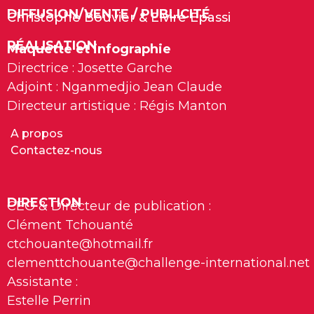
DIFFUSION/VENTE / PUBLICITÉ
Christophe Bouvier & Elvire Epassi
RÉALISATION
Maquette et infographie
Directrice : Josette Garche
Adjoint : Nganmedjio Jean Claude
Directeur artistique : Régis Manton
A propos
Contactez-nous
DIRECTION
CEO & Directeur de publication :
Clément Tchouanté
ctchouante@hotmail.fr
clementtchouante@challenge-international.net
Assistante :
Estelle Perrin