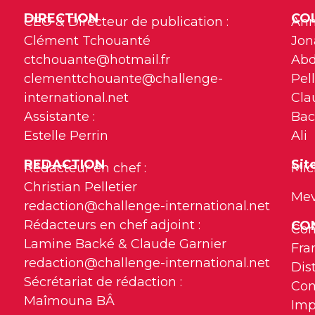
DIRECTION
CO
CEO & Directeur de publication :
Ann
Clément Tchouanté
Jon
ctchouante@hotmail.fr
Abd
clementtchouante@challenge-
Pell
international.net
Cla
Assistante :
Bac
Estelle Perrin
Ali
REDACTION
Sit
Rédacteur en chef :
Mic
Christian Pelletier
Me
redaction@challenge-international.net
Rédacteurs en chef adjoint :
CON
Con
Lamine Backé & Claude Garnier
Fra
redaction@challenge-international.net
Dis
Sécrétariat de rédaction :
Com
Maîmouna BÂ
Imp