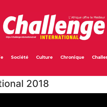
ie
Société
Culture
Chronique
Challe
tional 2018