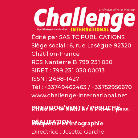
Édité par SAS TC PUBLICATIONS
Siège social : 6, rue Lasègue 92320
Châtillon-France
RCS Nanterre B 799 231 030
SIRET : 799 231 030 00013
ISSN : 2498-1427
Tél : +33749462463 / +33752956670
www.challenge-international.net
DIFFUSION/VENTE / PUBLICITÉ
Christophe Bouvier & Elvire Epassi
RÉALISATION
Maquette et infographie
Directrice : Josette Garche