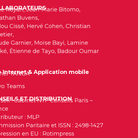
LLABORATEURS
e Royan, Jean-Marie Bitomo,
athan Buvens,
ou Cissé, Hervé Cohen, Christian
etier,
ude Garnier, Moïse Bayi, Lamine
ké, Étienne de Tayo, Badour Oumar
e Internet & Application mobile
hel TANGA
vo Teams
SEILS ET DISTRIBUTION
seil : Cabinet NYF Conseils Paris –
nce
tributeur : MLP
mission Paritaire et ISSN : 2498-1427
ression en EU : Rotimpress