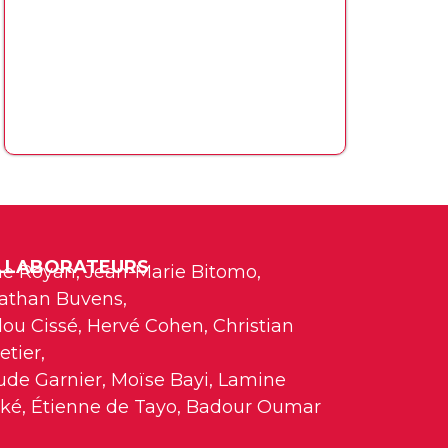
LLABORATEURS
e Royan, Jean-Marie Bitomo,
athan Buvens,
ou Cissé, Hervé Cohen, Christian
etier,
ude Garnier, Moïse Bayi, Lamine
ké, Étienne de Tayo, Badour Oumar