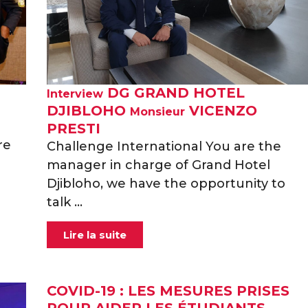
DG GRAND HOTEL
Interview
DJIBLOHO
VICENZO
Monsieur
PRESTI
re
Challenge International You are the
manager in charge of Grand Hotel
Djibloho, we have the opportunity to
talk ...
Lire la suite
COVID-19 : LES MESURES PRISES