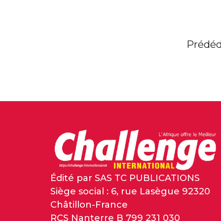
Prédé
Édité par SAS TC PUBLICATIONS
Siège social : 6, rue Lasègue 92320
Châtillon-France
RCS Nanterre B 799 231 030