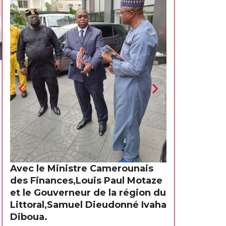
Avec le Ministre Camerounais
Avec le Min
des Finances,Louis Paul Motaze
des Finance
et le Gouverneur de la région du
et le Gouver
Littoral,Samuel Dieudonné Ivaha
Littoral,Sa
Diboua.
Diboua.