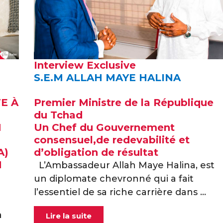
Interview Exclusive
U
S.E.M ALLAH MAYE HALINA
E À
Premier Ministre de la République
du Tchad
N
Un Chef du Gouvernement
consensuel,de redevabilité et
A)
d’obligation de résultat
N
L’Ambassadeur Allah Maye Halina, est
un diplomate chevronné qui a fait
l’essentiel de sa riche carrière dans ...
a
Lire la suite