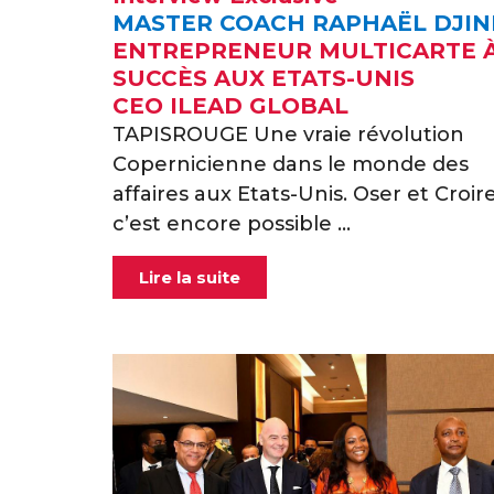
MASTER COACH RAPHAËL DJIN
ENTREPRENEUR MULTICARTE 
SUCCÈS AUX ETATS-UNIS
CEO ILEAD GLOBAL
TAPISROUGE Une vraie révolution
Copernicienne dans le monde des
affaires aux Etats-Unis. Oser et Croir
c’est encore possible ...
Lire la suite