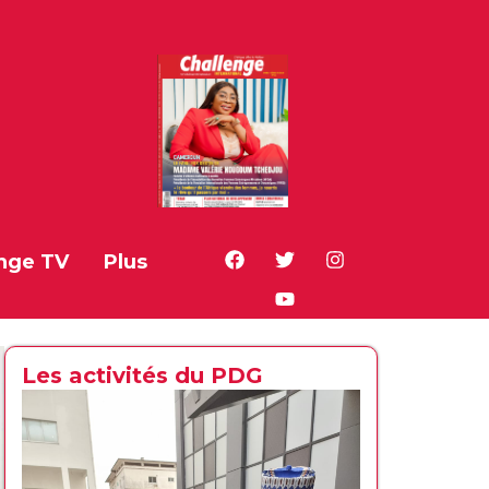
nge TV
Plus
Les activités du PDG