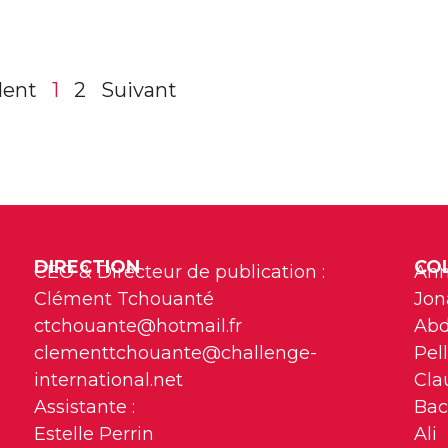
dent
1
2
Suivant
DIRECTION
CO
CEO & Directeur de publication :
Ann
Clément Tchouanté
Jon
ctchouante@hotmail.fr
Abd
clementtchouante@challenge-
Pell
international.net
Cla
Assistante :
Bac
Estelle Perrin
Ali