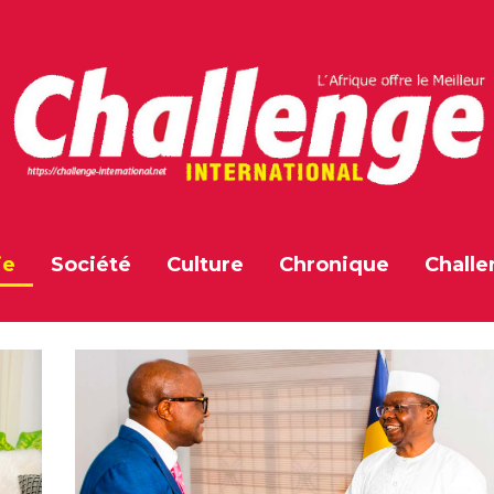
ie
Société
Culture
Chronique
Challe