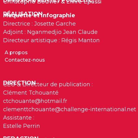
Christophe Bouvier & Elvire Epassi
RÉALISATION
Maquette et infographie
Directrice : Josette Garche
Adjoint : Nganmedjio Jean Claude
Directeur artistique : Régis Manton
A propos
Contactez-nous
DIRECTION
CEO & Directeur de publication :
Clément Tchouanté
ctchouante@hotmail.fr
clementtchouante@challenge-international.net
Assistante :
Estelle Perrin