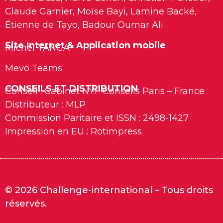
Claude Garnier, Moïse Bayi, Lamine Backé,
Étienne de Tayo, Badour Oumar Ali
Site Internet & Application mobile
Michel TANGA
Mevo Teams
CONSEILS ET DISTRIBUTION
Conseil : Cabinet NYF Conseils Paris – France
Distributeur : MLP
Commission Paritaire et ISSN : 2498-1427
Impression en EU : Rotimpress
© 2026 Challenge-international – Tous droits
réservés.