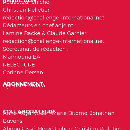
REDACTION
Rédacteur en chef :
Christian Pelletier
redaction@challenge-international.net
Rédacteurs en chef adjoint :
Lamine Backé & Claude Garnier
redaction@challenge-international.net
Sécrétariat de rédaction :
Maîmouna BÂ
RELECTURE :
Corinne Persan
ABONNEMENT
Djibrille Camara
COLLABORATEURS
Anne Royan, Jean-Marie Bitomo, Jonathan
Buvens,
Abdou Cissé, Hervé Cohen, Christian Pelletier,