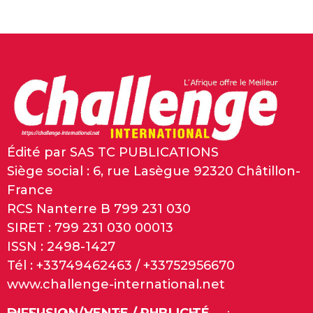
Édité par SAS TC PUBLICATIONS
Siège social : 6, rue Lasègue 92320 Châtillon-
France
RCS Nanterre B 799 231 030
SIRET : 799 231 030 00013
ISSN : 2498-1427
Tél : +33749462463 / +33752956670
www.challenge-international.net
DIFFUSION/VENTE / PUBLICITÉ