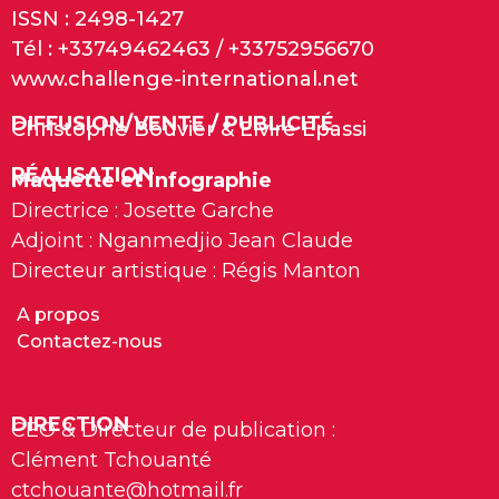
ISSN : 2498-1427
Tél : +33749462463 / +33752956670
www.challenge-international.net
DIFFUSION/VENTE / PUBLICITÉ
Christophe Bouvier & Elvire Epassi
RÉALISATION
Maquette et infographie
Directrice : Josette Garche
Adjoint : Nganmedjio Jean Claude
Directeur artistique : Régis Manton
A propos
Contactez-nous
DIRECTION
CEO & Directeur de publication :
Clément Tchouanté
ctchouante@hotmail.fr