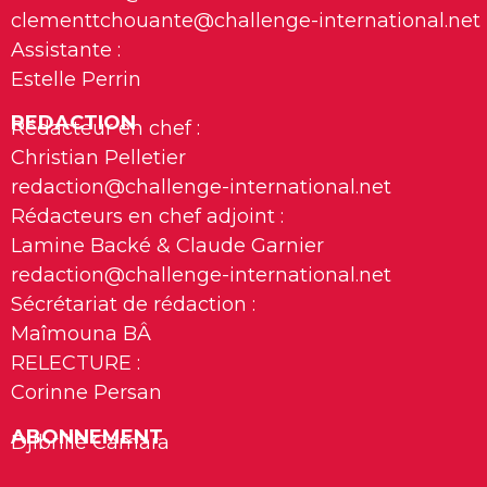
clementtchouante@challenge-international.net
Assistante :
Estelle Perrin
REDACTION
Rédacteur en chef :
Christian Pelletier
redaction@challenge-international.net
Rédacteurs en chef adjoint :
Lamine Backé & Claude Garnier
redaction@challenge-international.net
Sécrétariat de rédaction :
Maîmouna BÂ
RELECTURE :
Corinne Persan
ABONNEMENT
Djibrille Camara