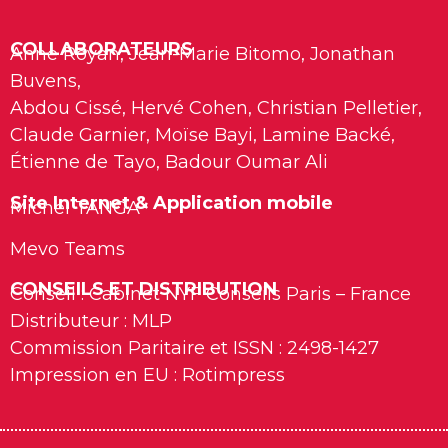
COLLABORATEURS
Anne Royan, Jean-Marie Bitomo, Jonathan
Buvens,
Abdou Cissé, Hervé Cohen, Christian Pelletier,
Claude Garnier, Moïse Bayi, Lamine Backé,
Étienne de Tayo, Badour Oumar Ali
Site Internet & Application mobile
Michel TANGA
Mevo Teams
CONSEILS ET DISTRIBUTION
Conseil : Cabinet NYF Conseils Paris – France
Distributeur : MLP
Commission Paritaire et ISSN : 2498-1427
Impression en EU : Rotimpress