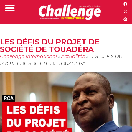
Challenge TV
LES DÉFIS DU PROJET DE
SOCIÉTÉ DE TOUADÉRA
Challenge International
»
Actualités
»
LES DÉFIS DU
PROJET DE SOCIÉTÉ DE TOUADÉRA