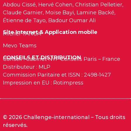
Abdou Cissé, Hervé Cohen, Christian Pelletier,
Claude Garnier, Moïse Bayi, Lamine Backé,
Étienne de Tayo, Badour Oumar Ali
Site Internet & Application mobile
Michel TANGA
Mevo Teams
CONSEILS ET DISTRIBUTION
Conseil : Cabinet NYF Conseils Paris – France
Distributeur : MLP
Commission Paritaire et ISSN : 2498-1427
Impression en EU : Rotimpress
© 2026 Challenge-international – Tous droits
réservés.