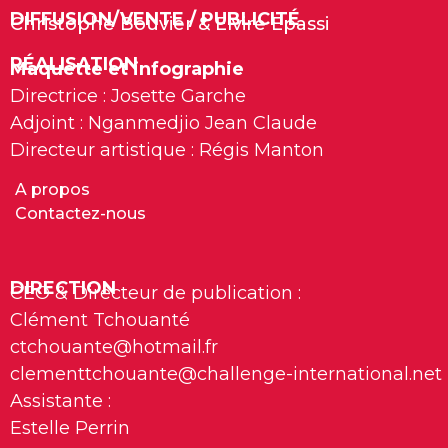
DIFFUSION/VENTE / PUBLICITÉ
Christophe Bouvier & Elvire Epassi
RÉALISATION
Maquette et infographie
Directrice : Josette Garche
Adjoint : Nganmedjio Jean Claude
Directeur artistique : Régis Manton
A propos
Contactez-nous
DIRECTION
CEO & Directeur de publication :
Clément Tchouanté
ctchouante@hotmail.fr
clementtchouante@challenge-international.net
Assistante :
Estelle Perrin