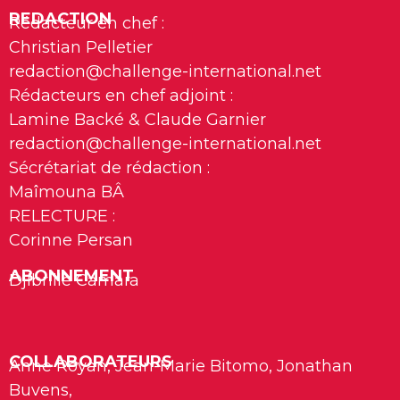
REDACTION
Rédacteur en chef :
Christian Pelletier
redaction@challenge-international.net
Rédacteurs en chef adjoint :
Lamine Backé & Claude Garnier
redaction@challenge-international.net
Sécrétariat de rédaction :
Maîmouna BÂ
RELECTURE :
Corinne Persan
ABONNEMENT
Djibrille Camara
COLLABORATEURS
Anne Royan, Jean-Marie Bitomo, Jonathan
Buvens,