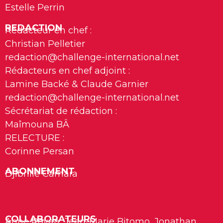
Estelle Perrin
REDACTION
Rédacteur en chef :
Christian Pelletier
redaction@challenge-international.net
Rédacteurs en chef adjoint :
Lamine Backé & Claude Garnier
redaction@challenge-international.net
Sécrétariat de rédaction :
Maîmouna BÂ
RELECTURE :
Corinne Persan
ABONNEMENT
Djibrille Camara
COLLABORATEURS
Anne Royan, Jean-Marie Bitomo, Jonathan