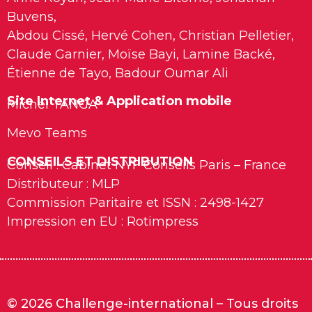
Buvens,
Abdou Cissé, Hervé Cohen, Christian Pelletier,
Claude Garnier, Moïse Bayi, Lamine Backé,
Étienne de Tayo, Badour Oumar Ali
Site Internet & Application mobile
Michel TANGA
Mevo Teams
CONSEILS ET DISTRIBUTION
Conseil : Cabinet NYF Conseils Paris – France
Distributeur : MLP
Commission Paritaire et ISSN : 2498-1427
Impression en EU : Rotimpress
© 2026 Challenge-international – Tous droits