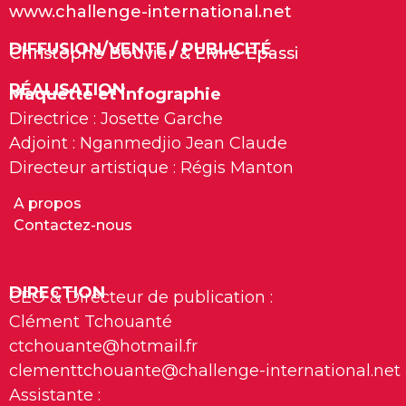
www.challenge-international.net
DIFFUSION/VENTE / PUBLICITÉ
Christophe Bouvier & Elvire Epassi
RÉALISATION
Maquette et infographie
Directrice : Josette Garche
Adjoint : Nganmedjio Jean Claude
Directeur artistique : Régis Manton
A propos
Contactez-nous
DIRECTION
CEO & Directeur de publication :
Clément Tchouanté
ctchouante@hotmail.fr
clementtchouante@challenge-international.net
Assistante :