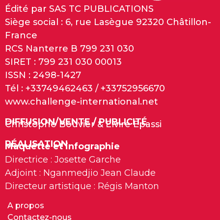
Édité par SAS TC PUBLICATIONS
Siège social : 6, rue Lasègue 92320 Châtillon-
France
RCS Nanterre B 799 231 030
SIRET : 799 231 030 00013
ISSN : 2498-1427
Tél : +33749462463 / +33752956670
www.challenge-international.net
DIFFUSION/VENTE / PUBLICITÉ
Christophe Bouvier & Elvire Epassi
RÉALISATION
Maquette et infographie
Directrice : Josette Garche
Adjoint : Nganmedjio Jean Claude
Directeur artistique : Régis Manton
A propos
Contactez-nous