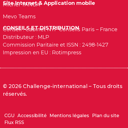
Site Internet & Application mobile
Michel TANGA
Mevo Teams
CONSEILS ET DISTRIBUTION
Conseil : Cabinet NYF Conseils Paris – France
Distributeur : MLP
Commission Paritaire et ISSN : 2498-1427
Impression en EU : Rotimpress
© 2026 Challenge-international – Tous droits
réservés.
CGU
Accessibilité
Mentions légales
Plan du site
Flux RSS