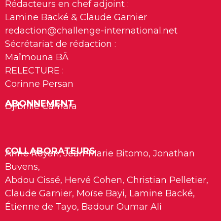
Rédacteurs en chef adjoint :
Lamine Backé & Claude Garnier
redaction@challenge-international.net
Sécrétariat de rédaction :
Maîmouna BÂ
RELECTURE :
Corinne Persan
ABONNEMENT
Djibrille Camara
COLLABORATEURS
Anne Royan, Jean-Marie Bitomo, Jonathan
Buvens,
Abdou Cissé, Hervé Cohen, Christian Pelletier,
Claude Garnier, Moïse Bayi, Lamine Backé,
Étienne de Tayo, Badour Oumar Ali