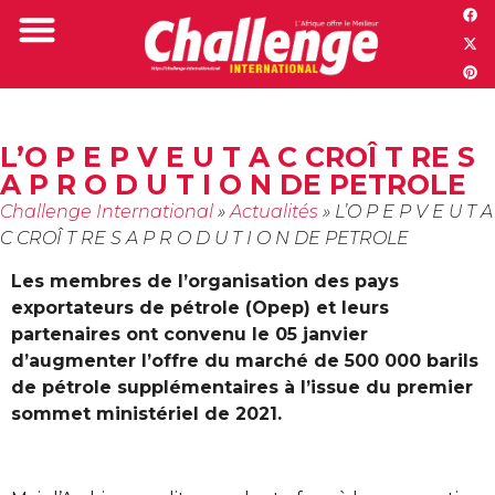
Challenge TV
L’O P E P V E U T A C CROÎ T RE S
A P R O D U T I O N DE PETROLE
Challenge International
»
Actualités
»
L’O P E P V E U T A
C CROÎ T RE S A P R O D U T I O N DE PETROLE
Les membres de l’organisation des pays
exportateurs de pétrole (Opep) et leurs
partenaires ont convenu le 05 janvier
d’augmenter l’offre du marché de 500 000 barils
de pétrole supplémentaires à l’issue du premier
sommet ministériel de 2021.