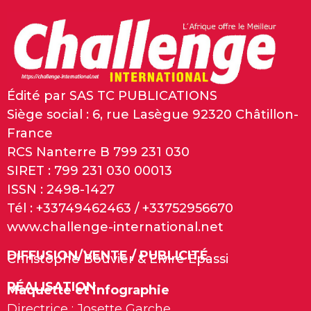
Édité par SAS TC PUBLICATIONS
Siège social : 6, rue Lasègue 92320 Châtillon-
France
RCS Nanterre B 799 231 030
SIRET : 799 231 030 00013
ISSN : 2498-1427
Tél : +33749462463 / +33752956670
www.challenge-international.net
DIFFUSION/VENTE / PUBLICITÉ
Christophe Bouvier & Elvire Epassi
RÉALISATION
Maquette et infographie
Directrice : Josette Garche