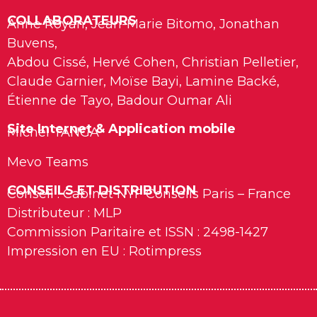
COLLABORATEURS
Anne Royan, Jean-Marie Bitomo, Jonathan
Buvens,
Abdou Cissé, Hervé Cohen, Christian Pelletier,
Claude Garnier, Moïse Bayi, Lamine Backé,
Étienne de Tayo, Badour Oumar Ali
Site Internet & Application mobile
Michel TANGA
Mevo Teams
CONSEILS ET DISTRIBUTION
Conseil : Cabinet NYF Conseils Paris – France
Distributeur : MLP
Commission Paritaire et ISSN : 2498-1427
Impression en EU : Rotimpress