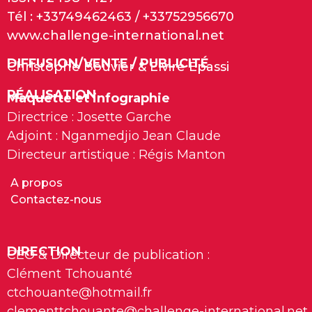
Tél : +33749462463 / +33752956670
www.challenge-international.net
DIFFUSION/VENTE / PUBLICITÉ
Christophe Bouvier & Elvire Epassi
RÉALISATION
Maquette et infographie
Directrice : Josette Garche
Adjoint : Nganmedjio Jean Claude
Directeur artistique : Régis Manton
A propos
Contactez-nous
DIRECTION
CEO & Directeur de publication :
Clément Tchouanté
ctchouante@hotmail.fr
clementtchouante@challenge-international.net