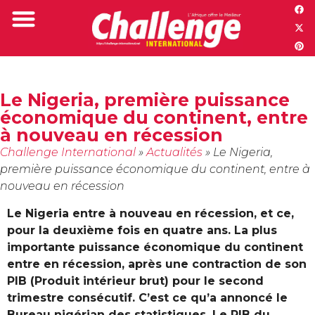
Challenge TV
Le Nigeria, première puissance
économique du continent, entre
à nouveau en récession
Challenge International
»
Actualités
»
Le Nigeria,
première puissance économique du continent, entre à
nouveau en récession
Le Nigeria entre à nouveau en récession, et ce,
pour la deuxième fois en quatre ans. La plus
importante puissance économique du continent
entre en récession, après une contraction de son
PIB (Produit intérieur brut) pour le second
trimestre consécutif. C’est ce qu’a annoncé le
Bureau nigérian des statistiques. Le PIB du