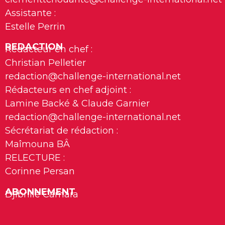
Assistante :
Estelle Perrin
REDACTION
Rédacteur en chef :
Christian Pelletier
redaction@challenge-international.net
Rédacteurs en chef adjoint :
Lamine Backé & Claude Garnier
redaction@challenge-international.net
Sécrétariat de rédaction :
Maîmouna BÂ
RELECTURE :
Corinne Persan
ABONNEMENT
Djibrille Camara