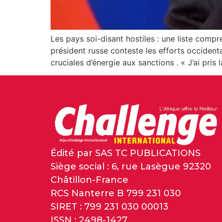
Les pays soi-disant hostiles : une liste comp
président russe conteste les efforts occident
cruciales d’énergie aux sanctions . « J’ai pris 
Édité par SAS TC PUBLICATIONS
Siège social : 6, rue Lasègue 92320
Châtillon-France
RCS Nanterre B 799 231 030
SIRET : 799 231 030 00013
ISSN : 2498-1427