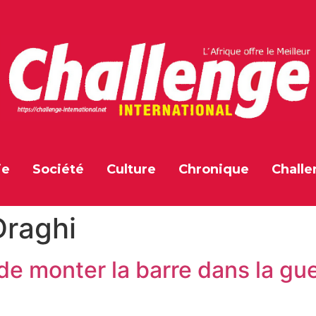
ie
Société
Culture
Chronique
Challe
Draghi
 de monter la barre dans la g