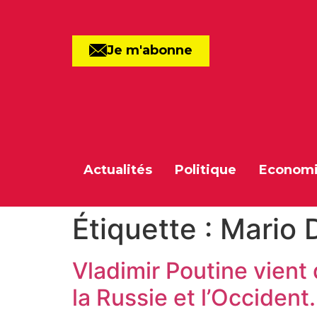
Je m'abonne
Actualités
Politique
Econom
Étiquette :
Mario 
Vladimir Poutine vient
la Russie et l’Occident.