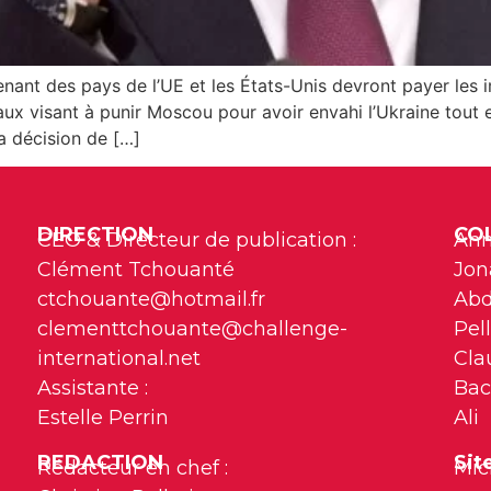
renant des pays de l’UE et les États-Unis devront payer les 
aux visant à punir Moscou pour avoir envahi l’Ukraine tout 
la décision de […]
DIRECTION
CO
CEO & Directeur de publication :
Ann
Clément Tchouanté
Jon
ctchouante@hotmail.fr
Abd
clementtchouante@challenge-
Pell
international.net
Cla
Assistante :
Bac
Estelle Perrin
Ali
REDACTION
Sit
Rédacteur en chef :
Mic