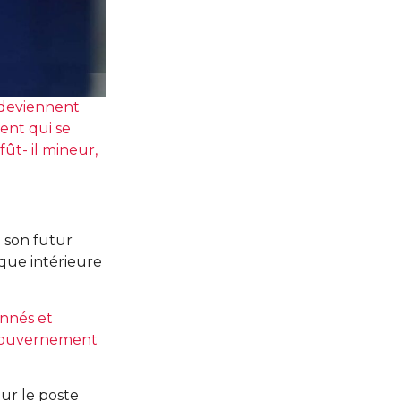
s deviennent
nent qui se
fût- il mineur,
̀ son futur
que intérieure
nnés et
u gouvernement
our le poste