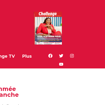
nge TV
Plus
ommée
lanche