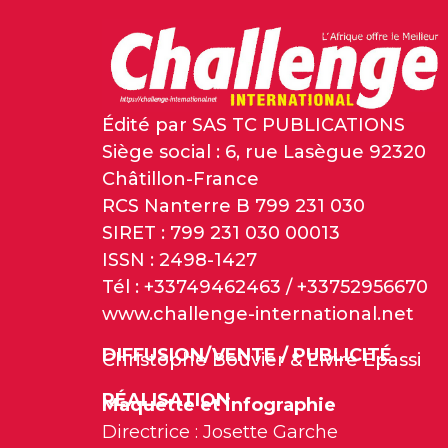
Édité par SAS TC PUBLICATIONS
Siège social : 6, rue Lasègue 92320
Châtillon-France
RCS Nanterre B 799 231 030
SIRET : 799 231 030 00013
ISSN : 2498-1427
Tél : +33749462463 / +33752956670
www.challenge-international.net
DIFFUSION/VENTE / PUBLICITÉ
Christophe Bouvier & Elvire Epassi
RÉALISATION
Maquette et infographie
Directrice : Josette Garche