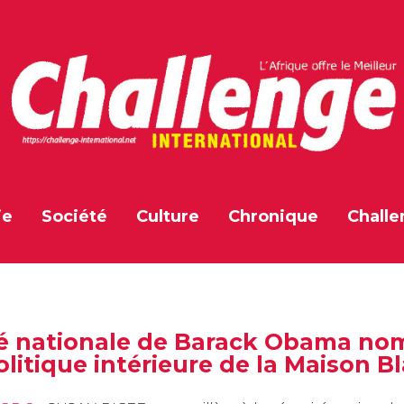
ie
Société
Culture
Chronique
Challe
urité nationale de Barack Obama n
litique intérieure de la Maison B