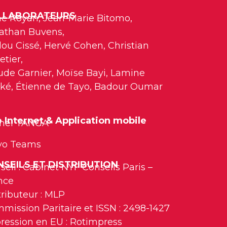
LLABORATEURS
e Royan, Jean-Marie Bitomo,
athan Buvens,
ou Cissé, Hervé Cohen, Christian
etier,
ude Garnier, Moïse Bayi, Lamine
ké, Étienne de Tayo, Badour Oumar
e Internet & Application mobile
hel TANGA
vo Teams
SEILS ET DISTRIBUTION
seil : Cabinet NYF Conseils Paris –
nce
tributeur : MLP
mission Paritaire et ISSN : 2498-1427
ression en EU : Rotimpress