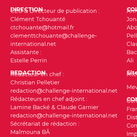
DIRECTION
CO
CEO & Directeur de publication :
Ann
Clément Tchouanté
Jon
ctchouante@hotmail.fr
Abd
clementtchouante@challenge-
Pell
international.net
Cla
Assistante :
Bac
Estelle Perrin
Ali
REDACTION
Sit
Rédacteur en chef :
Mic
Christian Pelletier
Me
redaction@challenge-international.net
Rédacteurs en chef adjoint :
CON
Con
Lamine Backé & Claude Garnier
Fra
redaction@challenge-international.net
Dis
Sécrétariat de rédaction :
Com
Maîmouna BÂ
Imp