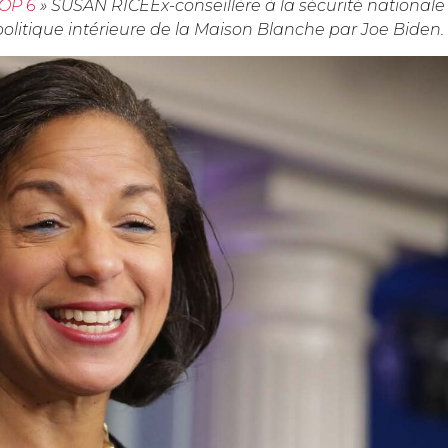
OP 6
»
SUSAN RICEEx-conseillère à la sécurité national
tique intérieure de la Maison Blanche par Joe Biden.