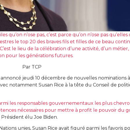
ciles qu’on n’ose pas, c’est parce qu’on n’ose pas qu’elle
mestres le top 20 des braves fils et filles de ce beau conti
est le lieu de la célébration d’une activité, d’un métier, 
on pour les générations futures.
Par TCP
 a annoncé jeudi 10 décembre de nouvelles nominations a
 avec notamment Susan Rice à la tête du Conseil de politi
parmi les responsables gouvernementaux les plus chevro
étences nécessaires pour mettre à profit le pouvoir d
le Président élu Joe Biden.
tions unies, Susan Rice avait figuré parmi les favoris p