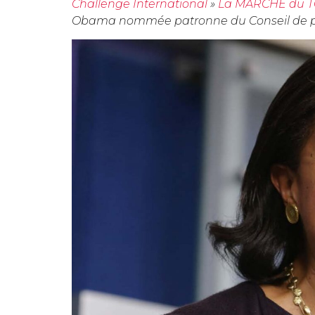
Challenge International
»
La MARCHE du T
Obama nommée patronne du Conseil de poli