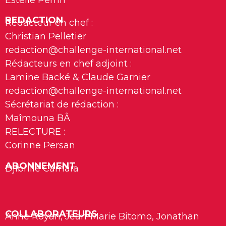
REDACTION
Rédacteur en chef :
Christian Pelletier
redaction@challenge-international.net
Rédacteurs en chef adjoint :
Lamine Backé & Claude Garnier
redaction@challenge-international.net
Sécrétariat de rédaction :
Maîmouna BÂ
RELECTURE :
Corinne Persan
ABONNEMENT
Djibrille Camara
COLLABORATEURS
Anne Royan, Jean-Marie Bitomo, Jonathan