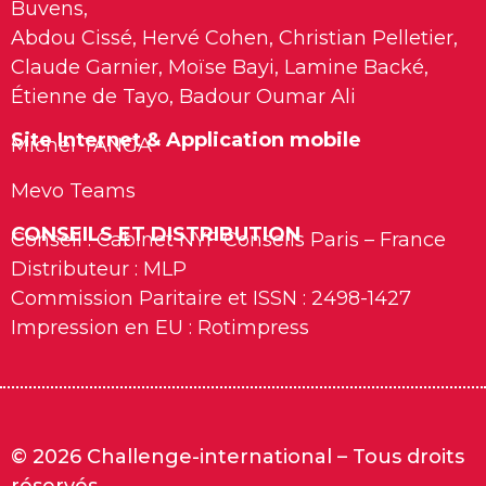
Buvens,
Abdou Cissé, Hervé Cohen, Christian Pelletier,
Claude Garnier, Moïse Bayi, Lamine Backé,
Étienne de Tayo, Badour Oumar Ali
Site Internet & Application mobile
Michel TANGA
Mevo Teams
CONSEILS ET DISTRIBUTION
Conseil : Cabinet NYF Conseils Paris – France
Distributeur : MLP
Commission Paritaire et ISSN : 2498-1427
Impression en EU : Rotimpress
© 2026 Challenge-international – Tous droits
réservés.