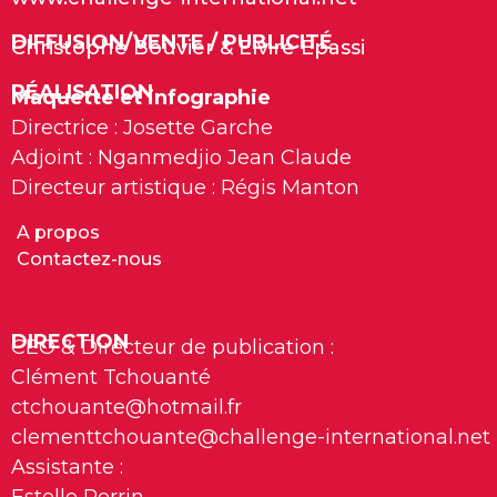
DIFFUSION/VENTE / PUBLICITÉ
Christophe Bouvier & Elvire Epassi
RÉALISATION
Maquette et infographie
Directrice : Josette Garche
Adjoint : Nganmedjio Jean Claude
Directeur artistique : Régis Manton
A propos
Contactez-nous
DIRECTION
CEO & Directeur de publication :
Clément Tchouanté
ctchouante@hotmail.fr
clementtchouante@challenge-international.net
Assistante :
Estelle Perrin