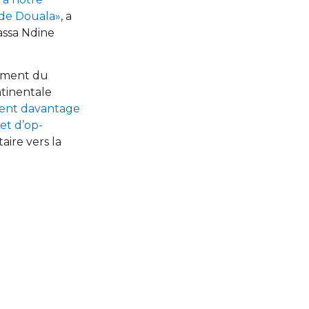
s de Douala»
, a
assa Ndine
nement du
ntinentale
vient davantage
et d’op-
aire vers la