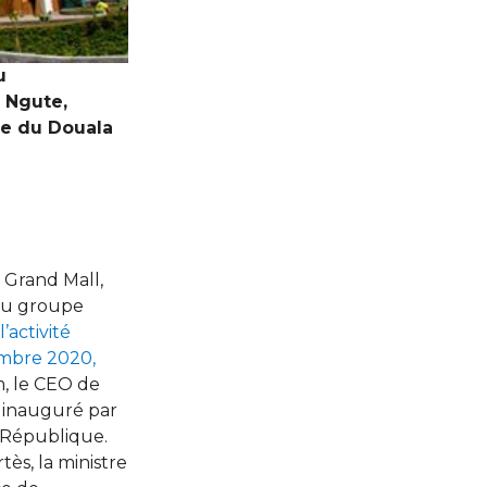
u
n Ngute,
lle du Douala
 Grand Mall,
 du groupe
activité
embre 2020,
, le CEO de
 inauguré par
 République.
̀s, la ministre