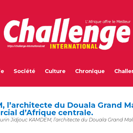
ie
Société
Culture
Chronique
Challe
l’architecte du Douala Grand Mal
ial d’Afrique centrale.
rin Jidjouc KAMDEM, l’architecte du Douala Grand Mall