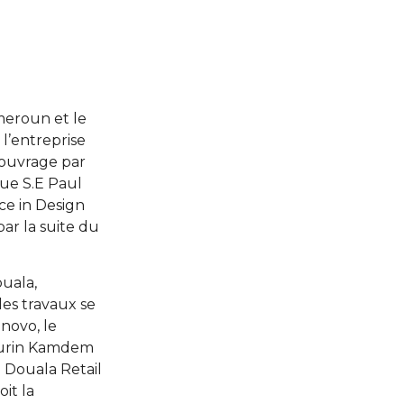
meroun et le
l’entreprise
l’ouvrage par
que S.E Paul
nce in Design
par la suite du
.
ouala,
les travaux se
novo, le
thurin Kamdem
. Douala Retail
it la