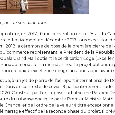
,lors de son allucution
 signature, en 2017, d’une convention entre l’Etat du Ca
arre effectivement en décembre 2017 sous exécution de 
ril 2018 la cérémonie de pose de la première pierre de 
du commerce représentant le Président de la Républi
 Douala Grand Mall obtient la certification Edge (Excelle
e la Banque mondiale. La même année, le projet obtiendra 
roun, le prix «l’excellence design ans landscape award»
ué, à un jet de pierre de l’aéroport international de D
o. Dans un contexte de covid-19 particulièrement rude, 
2020. Construit par l’entreprise sud-africaine Raubex-Re
a coupure du rubansymbolique par le Premier Ministre. Ma
 de Chancelier de l’ordre de la valeur à titre exceptionnel
marrage effectif de la seconde phase du projet. Il prévo