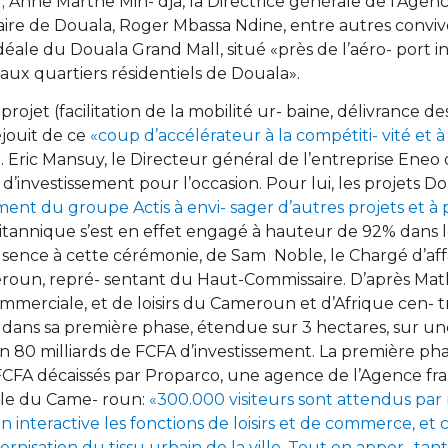
 Anne Marthe Min- dja, la Directrice générale de l’Agen
aire de Douala, Roger Mbassa Ndine, entre autres conviv
éale du Douala Grand Mall, situé «près de l’aéro- port 
paux quartiers résidentiels de Douala».
ojet (facilitation de la mobilité ur- baine, délivrance de
́jouit de ce
«coup d’accélérateur à la compétiti- vité et à 
»
. Eric Mansuy, le Directeur général de l’entreprise Eneo 
nds d’investissement pour l’occasion. Pour lui, les projets 
ent du groupe Actis à envi- sager d’autres projets et à 
ritannique s’est en effet engagé à hauteur de 92% dans
sence à cette cérémonie, de Sam Noble, le Chargé d’af
un, repré- sentant du Haut-Commissaire. D’après Mat
merciale, et de loisirs du Cameroun et d’Afrique cen- tra
dans sa première phase, étendue sur 3 hectares, sur une
on 80 milliards de FCFA d’investissement. La première p
FCFA décaissés par Proparco, une agence de l’Agence fra
rale du Came- roun:
«300.000 visiteurs sont attendus par
on interactive les fonctions de loisirs et de commerce, et
odernisation du tissu urbain de la ville. Tout en appor- tant