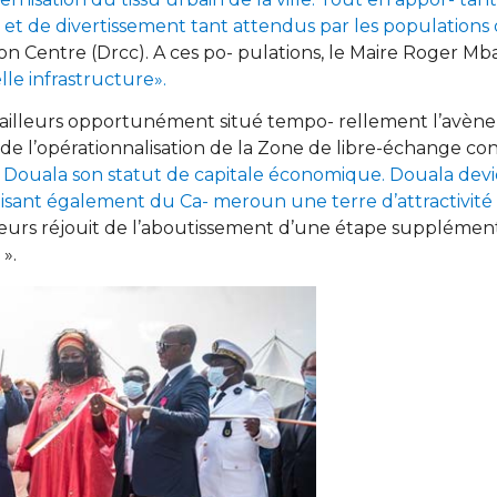
ive et de divertissement tant attendus par les population
on Centre (Drcc). A ces po- pulations, le Maire Roger Mb
lle infrastructure».
ailleurs opportunément situé tempo- rellement l’avè
e de l’opérationnalisation de la Zone de libre-échange co
̀ Douala son statut de capitale économique. Douala de
isant également du Ca- meroun une terre d’attractivité 
lleurs réjouit de l’aboutissement d’une étape supplément
».