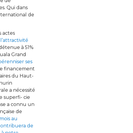
ce de
es. Qui dans
international de
s actes
l’attractivité
détenue à 51%
Douala Grand
pérenniser ses
 le financement
faires du Haut-
hurin
le a nécessité
 superfi- cie
hase a connu un
nçaise de
 mois au
 contribuera de
 à notre