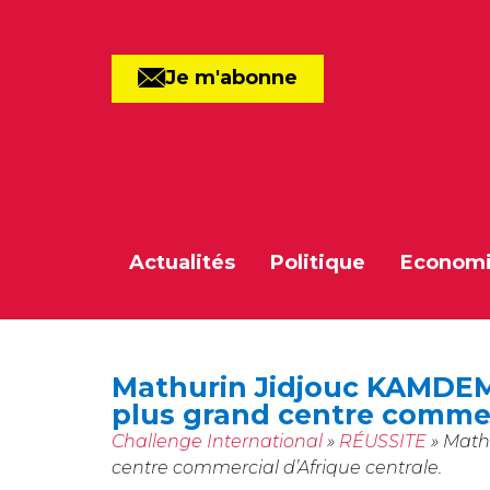
Je m'abonne
Actualités
Politique
Econom
Mathurin Jidjouc KAMDEM, 
plus grand centre commerc
Challenge International
»
RÉUSSITE
»
Mathu
centre commercial d’Afrique centrale.