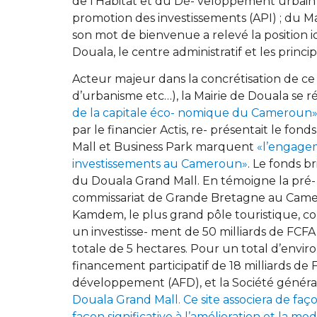
de l’Habitat et du Dé- veloppement urbain ;
promotion des investissements (API) ; du M
son mot de bienvenue a relevé la position id
Douala, le centre administratif et les princi
Acteur majeur dans la concrétisation de ce pr
d’urbanisme etc…), la Mairie de Douala se re
de la capitale éco- nomique du Cameroun
par le financier Actis, re- présentait le fo
Mall et Business Park marquent
«l’engagem
investissements au Cameroun»
. Le fonds b
du Douala Grand Mall. En témoigne la pré- 
commissariat de Grande Bretagne au Camero
Kamdem, le plus grand pôle touristique, com
un investisse- ment de 50 milliards de FCFA 
totale de 5 hectares. Pour un total d’envir
financement participatif de 18 milliards de 
développement (AFD), et la Société géné
Douala Grand Mall. Ce site associera de faç
façon significative à l’amélioration et la m