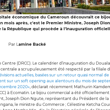
apitale économique du Cameroun découvrait ce bijo
Un mois après, c’est le Premier Ministre, Joseph Dio
la République qui procède à l’inauguration officie
Par L
amine Backé
 Centre (DRCC). Le calendrier d’inauguration du Douala
ntrale a scrupuleusement été respecté par la filiale
́visions actuelles, basées sur un retour quasi normal de l’
blent sur un soft opening aux alentours du mois de sept
 décembre 2020»
, déclarait récemment Mathurin Kamdem
) à Ecomatin. Le bijou commercial a été officiellement
t, Joseph Dion Ngute, représentant du Président de la
ana, le ministre du Commerce ; Célestine Ketcha Courte