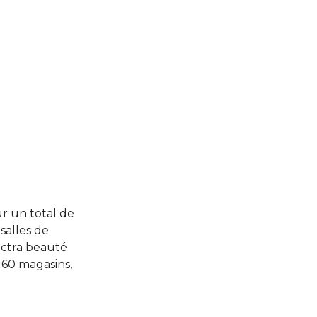
ur un total de
salles de
ctra beauté
 160 magasins,