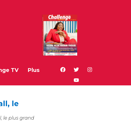
nge TV
Plus
l, le
, le plus grand