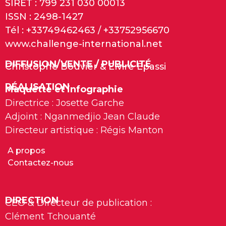
SIRET : 799 231 030 00013
ISSN : 2498-1427
Tél : +33749462463 / +33752956670
www.challenge-international.net
DIFFUSION/VENTE / PUBLICITÉ
Christophe Bouvier & Elvire Epassi
RÉALISATION
Maquette et infographie
Directrice : Josette Garche
Adjoint : Nganmedjio Jean Claude
Directeur artistique : Régis Manton
A propos
Contactez-nous
DIRECTION
CEO & Directeur de publication :
Clément Tchouanté