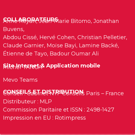
COLLABORATEURS
Anne Royan, Jean-Marie Bitomo, Jonathan
Buvens,
Abdou Cissé, Hervé Cohen, Christian Pelletier,
Claude Garnier, Moïse Bayi, Lamine Backé,
Étienne de Tayo, Badour Oumar Ali
Site Internet & Application mobile
Michel TANGA
Mevo Teams
CONSEILS ET DISTRIBUTION
Conseil : Cabinet NYF Conseils Paris – France
Distributeur : MLP
Commission Paritaire et ISSN : 2498-1427
Impression en EU : Rotimpress