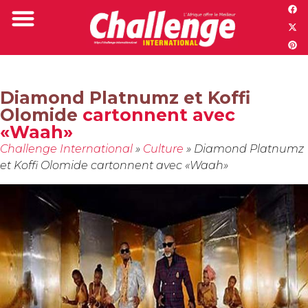
Challenge TV
Diamond Platnumz et Koffi
Olomide
cartonnent avec
«Waah»
Challenge International
»
Culture
»
Diamond Platnumz
et Koffi Olomide cartonnent avec «Waah»