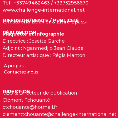
Tél : +33749462463 / +33752956670
www.challenge-international.net
DIFFUSION/VENTE / PUBLICITÉ
Christophe Bouvier & Elvire Epassi
RÉALISATION
Maquette et infographie
Directrice : Josette Garche
Adjoint : Nganmedjio Jean Claude
Directeur artistique : Régis Manton
A propos
Contactez-nous
DIRECTION
CEO & Directeur de publication :
Clément Tchouanté
ctchouante@hotmail.fr
clementtchouante@challenge-international.net