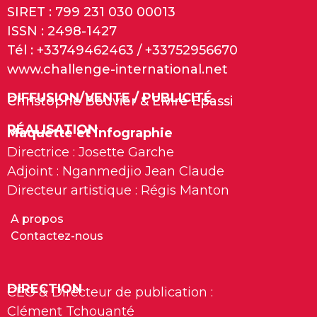
SIRET : 799 231 030 00013
ISSN : 2498-1427
Tél : +33749462463 / +33752956670
www.challenge-international.net
DIFFUSION/VENTE / PUBLICITÉ
Christophe Bouvier & Elvire Epassi
RÉALISATION
Maquette et infographie
Directrice : Josette Garche
Adjoint : Nganmedjio Jean Claude
Directeur artistique : Régis Manton
A propos
Contactez-nous
DIRECTION
CEO & Directeur de publication :
Clément Tchouanté