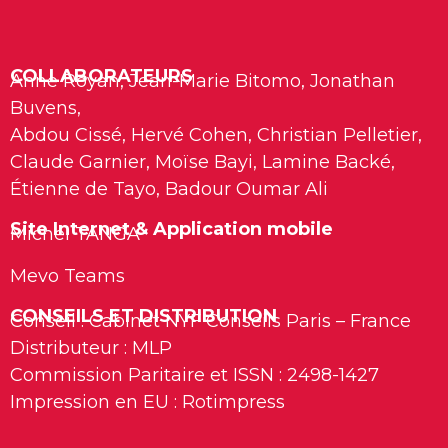
COLLABORATEURS
Anne Royan, Jean-Marie Bitomo, Jonathan
Buvens,
Abdou Cissé, Hervé Cohen, Christian Pelletier,
Claude Garnier, Moïse Bayi, Lamine Backé,
Étienne de Tayo, Badour Oumar Ali
Site Internet & Application mobile
Michel TANGA
Mevo Teams
CONSEILS ET DISTRIBUTION
Conseil : Cabinet NYF Conseils Paris – France
Distributeur : MLP
Commission Paritaire et ISSN : 2498-1427
Impression en EU : Rotimpress