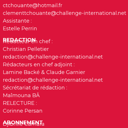
ctchouante@hotmail.fr
clementtchouante@challenge-international.net
Assistante :
Estelle Perrin
REDACTION
Rédacteur en chef :
Christian Pelletier
redaction@challenge-international.net
Rédacteurs en chef adjoint :
Lamine Backé & Claude Garnier
redaction@challenge-international.net
Sécrétariat de rédaction :
Maîmouna BÂ
RELECTURE :
Corinne Persan
ABONNEMENT
Djibrille Camara